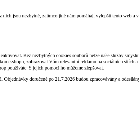
ich jsou nezbytné, zatímco jiné nám pomáhají vylepšit tento web a vá
deaktivovat. Bez nezbytných cookies souborů nelze naše služby smyslu
n e-shopu, zobrazovat Vám relevantní reklamu na sociálních sítích a 
hop používáte. S jejich pomocí ho můžeme zlepšovat.
ená. Objednávky doručené po 21.7.2026 budou zpracovávány a odesílá