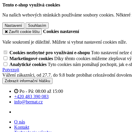
Tento e-shop využívá cookies
Na našich webových stránkách používáme soubory cookies. Některé z n
Nastavení
Souhlasím
Cookies nastavení
Zavřít cookie lištu
Vaše soukromí je důležité. Můžete si vybrat nastavení cookies níže.
Cookies nezbytné pro využívání e-shopu
Toto nastavení nelze 
Marketingové cookies
Díky těmto cookies můžeme zlepšovat výko
Analytické cookies
Tyto cookies nám pomáhají pochopit, jak e-s
Potvrzuji
Vážení zákazníci, od 27.7. do 9.8 bude probíhat celozávodní dovol
Zobrazit informační hlášku
Po - Pá: 08:00 až 15:00
+420 483 390 083
info@bernat.cz
O nás
Kontakt