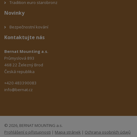
Tradition euro starobronz
Novinky
Bezpečnostní kování
Kontaktujte nás
Bernat Mounting a.s.
Průmyslová 893
468 22 Železný Brod
Česká republika
+420 483390083
info@bernat.cz
© 2026, BERNAT MOUNTING a.s.
Prohlášení o přístupnosti
|
Mapa stránek
|
Ochrana osobních údajů