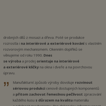
n
a
drobných dílů z mosazi a dřeva. Poté se produkce
rozrostla i
na interiérové a exteriérové kování
s vlastním
rozvorovým mechanismem. Okenním doplňků se
věnujeme od roku 1990.
Dnes
se výroba
a prodej
orientuje na interiérové
a exteriérové kličky
na okna i dveře a na povrchovou
úpravu.
Manufakturní způsob výroby dovoluje
rozvinout
sériovou produkci
cenově dostupných komponentů
a
přitom zachovat řemeslnou pečlivost
zpracování
každého kusu
s důrazem na kvalitu
materiálu