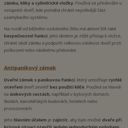
zámku, kliky a cylindrické vložky
. Používá se především u
n
vstupních dveří, kde pomáhá chránit nejcitlivější část
a
uzamykacího systému.
Na rozdíl od běžného ozdobného štítu má aktivní štít také
bezpečnostní funkci
. Jeho úkolem je ztížit přístup k vložce,
chránit okolí zámku a podpořit celkovou odolnost dveří proti
poškození nebo násilnému překonání.
Antipanikový zámek
Dveřní zámek s panikovou funkcí
, který umožňuje
rychlé
otevření
dveří zevnitř
bez použití klíče
. Používá se hlavně
na
únikových cestách
, například v bytových domech,
školách, kancelářských budovách, hotelech nebo
provozovnách.
Jeho
hlavním účelem
je
zajistit
, aby bylo možné
dveře při
krizové situaci otevřít jedním jednoduchým pohybem
.