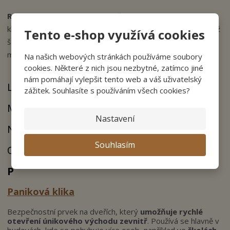
Rozetové kování
má kliku oddělenou od spodní rozety pro
klíč, vložku nebo WC zamykání. Na dveřích působí jemněji než
Tento e-shop využívá cookies
štítové kování. Důležitý je tvar rozety, typ spodní rozety,
materiál a přesná montáž.
Na našich webových stránkách používáme soubory
cookies. Některé z nich jsou nezbytné, zatímco jiné
nám pomáhají vylepšit tento web a váš uživatelský
L
zážitek. Souhlasíte s používáním všech cookies?
M
Nastavení
N
Souhlasím
O
P
Paniková klika
Bezpečnostní prvek na dveřích, který
umožňuje rychlé
otevření únikového východu zevnitř
. Používá se hlavně v