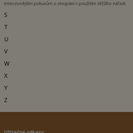
intenzivnějším pokusům o vloupání s použitím těžšího nářadí.
S
T
U
V
W
X
Y
Z
Užitečné odkazy