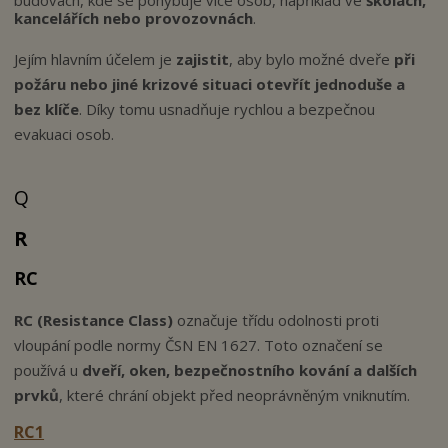
budovách, kde se pohybuje více osob, například ve
školách,
kancelářích nebo provozovnách
.
Jejím hlavním účelem je
zajistit
, aby bylo možné dveře
při
požáru nebo jiné krizové situaci otevřít jednoduše a
bez klíče
. Díky tomu usnadňuje rychlou a bezpečnou
evakuaci osob.
Q
R
RC
RC (Resistance Class)
označuje třídu odolnosti proti
vloupání podle normy ČSN EN 1627. Toto označení se
používá u
dveří, oken, bezpečnostního kování
a dalších
prvků
, které chrání objekt před neoprávněným vniknutím.
RC1