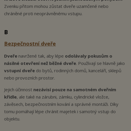
Zvenku přitom mohou zůstat dveře uzamčené nebo
chráněné proti neoprávněnému vstupu.
B
Bezpečnostní dveře
Dveře
navržené tak, aby lépe
odolávaly pokusům o
násilné otevření než běžné dveře
. Používají se hlavně jako
vstupní dveře
do bytů, rodinných domů, kanceláří, sklepů
nebo provozních prostor.
Jejich účinnost
nezávisí pouze na samotném dveřním
křídle
, ale také na zárubni, zámku, cylindrické vložce,
závěsech, bezpečnostním kování a správné montáži. Díky
tomu pomáhají lépe chránit majetek i samotný vstup do
objektu.