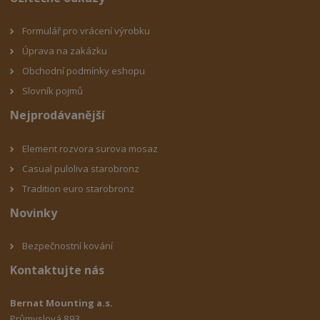
Formulář pro vrácení výrobku
Úprava na zakázku
Obchodní podmínky eshop
u
Slovník pojmů
Nejprodávanější
Element rozvora surova mosaz
Casual puloliva starobronz
Tradition euro starobronz
Novinky
Bezpečnostní kování
Kontaktujte nás
Bernat Mounting a.s.
Průmyslová 893