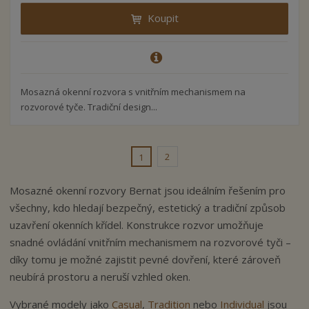
Koupit
Mosazná okenní rozvora s vnitřním mechanismem na
rozvorové tyče. Tradiční design...
2
1
Mosazné okenní rozvory Bernat jsou ideálním řešením pro
všechny, kdo hledají bezpečný, estetický a tradiční způsob
uzavření okenních křídel. Konstrukce rozvor umožňuje
snadné ovládání vnitřním mechanismem na rozvorové tyči –
díky tomu je možné zajistit pevné dovření, které zároveň
neubírá prostoru a neruší vzhled oken.
Vybrané modely jako
Casual
,
Tradition
nebo
Individual
jsou