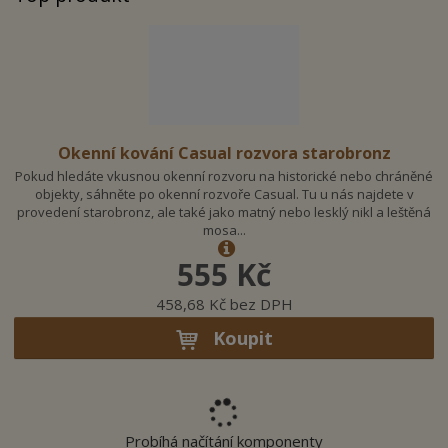
n
a
Okenní kování Casual rozvora starobronz
Pokud hledáte vkusnou okenní rozvoru na historické nebo chráněné
objekty, sáhněte po okenní rozvoře Casual. Tu u nás najdete v
provedení starobronz, ale také jako matný nebo lesklý nikl a leštěná
mosa...
555 Kč
458,68 Kč bez DPH
Koupit
Probíhá načítání komponenty