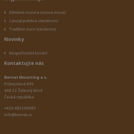
Element rozvora surova mosaz
Casual puloliva starobronz
Tradition euro starobronz
Novinky
Bezpečnostní kování
Kontaktujte nás
Bernat Mounting a.s.
Průmyslová 893
468 22 Železný Brod
Česká republika
+420 483390083
info@bernat.cz