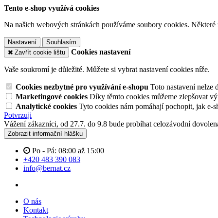
Tento e-shop využívá cookies
Na našich webových stránkách používáme soubory cookies. Některé z n
Nastavení
Souhlasím
Cookies nastavení
Zavřít cookie lištu
Vaše soukromí je důležité. Můžete si vybrat nastavení cookies níže.
Cookies nezbytné pro využívání e-shopu
Toto nastavení nelze 
Marketingové cookies
Díky těmto cookies můžeme zlepšovat výko
Analytické cookies
Tyto cookies nám pomáhají pochopit, jak e-s
Potvrzuji
Vážení zákazníci, od 27.7. do 9.8 bude probíhat celozávodní dovol
Zobrazit informační hlášku
Po - Pá: 08:00 až 15:00
+420 483 390 083
info@bernat.cz
O nás
Kontakt