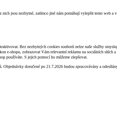
ich jsou nezbytné, zatímco jiné nám pomáhají vylepšit tento web a vá
deaktivovat. Bez nezbytných cookies souborů nelze naše služby smyslu
n e-shopu, zobrazovat Vám relevantní reklamu na sociálních sítích a 
hop používáte. S jejich pomocí ho můžeme zlepšovat.
ená. Objednávky doručené po 21.7.2026 budou zpracovávány a odesílá