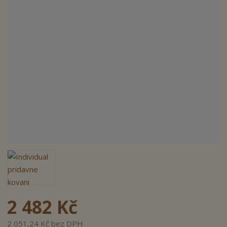
n
a
2 482 Kč
2 051,24 Kč bez DPH