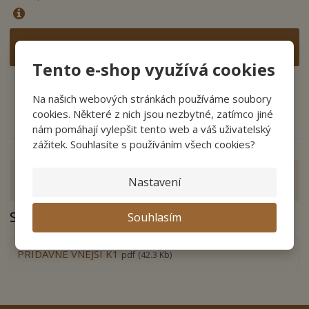
Vložit do košíku
Tento e-shop využívá cookies
Na našich webových stránkách používáme soubory
cookies. Některé z nich jsou nezbytné, zatímco jiné
Zeptejte se odborníka
Sdílet
nám pomáhají vylepšit tento web a váš uživatelský
zážitek. Souhlasíte s používáním všech cookies?
Nastavení
Zobrazit hodnocení produktu
Soubory ke stažení
Souhlasím
PRIDAVNE VNEJSI K1
pdf
(42.3 Kb)