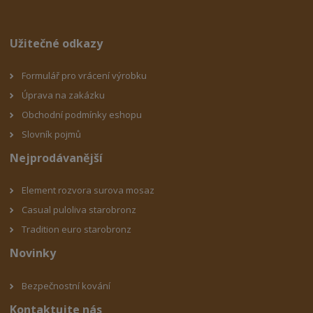
Užitečné odkazy
Formulář pro vrácení výrobku
Úprava na zakázku
Obchodní podmínky eshop
u
Slovník pojmů
Nejprodávanější
Element rozvora surova mosaz
Casual puloliva starobronz
Tradition euro starobronz
Novinky
Bezpečnostní kování
Kontaktujte nás