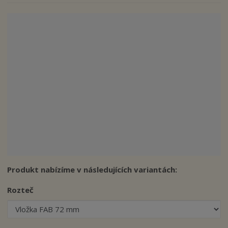
n
a
Produkt nabízíme v následujících variantách:
Rozteč