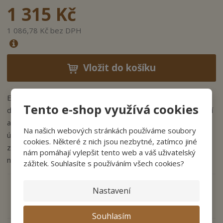
1 315 Kč
1 086,78 Kč bez DPH
Vložit do košíku
Elegantní
dveřní kování z leštěné mosazi
dodá Vašim
Tento e-shop využívá cookies
dveřím šmrnc. Dveřní kliky Excel se pyšní svojí jednoduchostí
a elegancí. Standartně vyrábíme varianty v povrchových
Na našich webových stránkách používáme soubory
úpravách surová mosaz, leštěná mosaz a starobronz. Na
cookies. Některé z nich jsou nezbytné, zatímco jiné
zakázku Vám však připravíme i varianty v lesklém a matném
nám pomáhají vylepšit tento web a váš uživatelský
niklu či broušeném chromu.
zážitek. Souhlasíte s používáním všech cookies?
Nastavení
Zeptejte se odborníka
Sdílet
Souhlasím