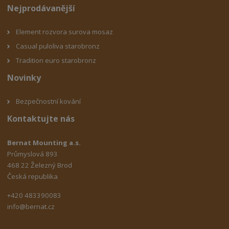
Nejprodávanější
Element rozvora surova mosaz
Casual puloliva starobronz
Tradition euro starobronz
Novinky
Bezpečnostní kování
Kontaktujte nás
Bernat Mounting a.s.
Průmyslová 893
468 22 Železný Brod
Česká republika
+420 483390083
info@bernat.cz