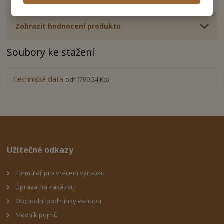
Zobrazit hodnocení produktu
Soubory ke stažení
Technická data
pdf
(760.54 Kb)
Užitečné odkazy
Formulář pro vrácení výrobku
Úprava na zakázku
Obchodní podmínky eshop
u
Slovník pojmů