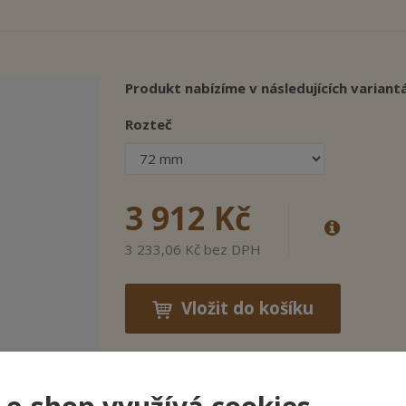
Produkt nabízíme v následujících variant
Rozteč
3 912 Kč
3 233,06 Kč bez DPH
Vložit do košíku
Jednoduché dveřní kování
Casual K2
vyráb
o
bezpečnostní kování tř. 3, které zabrání v