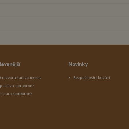
dávanější
Novinky
t rozvora surova mosaz
Bezpečnostní kování
puloliva starobronz
on euro starobronz