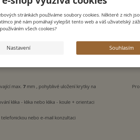
 e-shop využívá cookies
o
bsahuje ochranné bezpečnostní prvky.
+3
další
ebových stránkách používáme soubory cookies. Některé z nich jso
Zobraz detailní popis
tímco jiné nám pomáhají vylepšit tento web a váš uživatelský záži
 používáním všech cookies?
Zeptejte se odborníka
Nastavení
Souhlasím
vající max.
7
mm , pohyblivé uložení krytky na
Pro
í klika - klika nebo klika - koule + orientaci
elefonickou nebo e-mail konzultaci