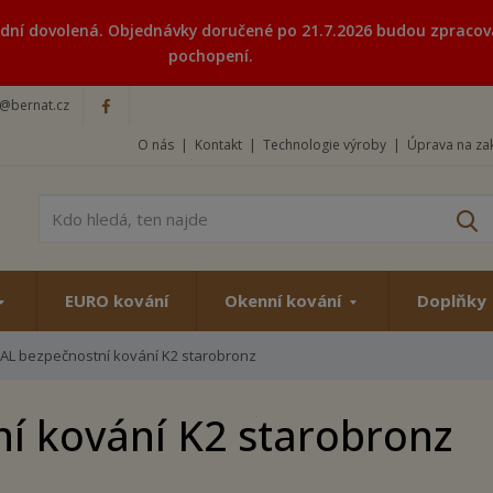
vodní dovolená. Objednávky doručené po 21.7.2026 budou zpracov
pochopení.
o@bernat.cz
O nás
Kontakt
Technologie výroby
Úprava na za
V
EURO kování
Okenní kování
Doplňky
AL bezpečnostní kování K2 starobronz
í kování K2 starobronz