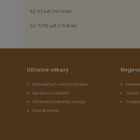
k2-92
pdf
(167.34 Kb)
k2-7290
pdf
(170.65 Kb)
Užitečné odkazy
Nejpro
Formulář pro vrácení výrobku
Elemen
Úprava na zakázku
Casual 
Obchodní podmínky eshop
u
Traditi
Slovník pojmů