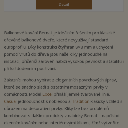
Detail
Balkonové kování Bernat je ideálním řešením pro klasické
dřevěné balkonové dveře, které nevyužívají standard
europrofilu. Díky konstrukci čtyřhran 8×8 mm a uchycení
pomocí vrutů do dřeva jsou naše kliky jednoduché na
instalaci, přičemž zároveň nabízí vysokou pevnost a stabilitu i
při každodenním používání.
Zákazníci mohou vybírat z elegantních povrchových úprav,
které se snadno sladí s ostatními mosaznými prvky v
domácnosti. Model
Excel
přináší jemně tvarované linie,
Casual
jednoduchost s noblesou a
Tradition
klasický vzhled s
důrazem na dekorativní prvky. Kliky lze bez problémů
kombinovat s dalšími produkty z nabídky Bernat – například
okenním kováním nebo interiérovými klikami, čímž vytvoříte