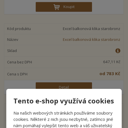
Koupit
Excel balkonová klika starobronz
Excel balkonová klika starobronz
647,11 Kč
od
783 Kč
Detail
Tento e-shop využívá cookies
Tradition balkonová klika leštěná
Na našich webových stránkách používáme soubory
mosaz
cookies. Některé z nich jsou nezbytné, zatímco jiné
nám pomáhají vylepšit tento web a váš uživatelský
Tradition balkonová klika leštěná