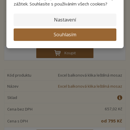
zážitek. Souhlasíte s používáním všech cookies?
mosaz
Nastavení
514,88 Kč
Souhlasím
623 Kč
Koupit
Excel balkonová klika leštěná mosaz
Excel balkonová klika leštěná mosaz
657,02 Kč
od
795 Kč