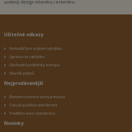
ucelený design interiéru i exteriéru.
Užitečné odkazy
Formulář pro vrácení výrobku
Úprava na zakázku
Obchodní podmínky eshop
u
Slovník pojmů
Nejprodávanější
Element rozvora surova mosaz
Casual puloliva starobronz
Tradition euro starobronz
Novinky