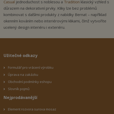
Casual
jednoduchost s noblesou a
Tradition
klasický vzhled s
důrazem na dekorativní prvky. Kliky lze bez problémů
kombinovat s dalšími produkty z nabídky Bernat – například
okenním kováním nebo interiérovými klikami, čímž vytvoříte
ucelený design interiéru i exteriéru.
Užitečné odkazy
Formulář pro vrácení výrobku
Úprava na zakázku
Obchodní podmínky eshop
u
Slovník pojmů
Nejprodávanější
Element rozvora surova mosaz