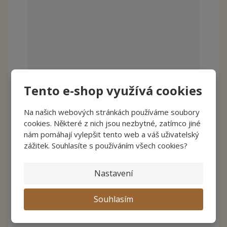
Tento e-shop využívá cookies
Excel balkonová klika starobronz
Na našich webových stránkách používáme soubory
od
783 Kč
cookies. Některé z nich jsou nezbytné, zatímco jiné
nám pomáhají vylepšit tento web a váš uživatelský
647,11 Kč bez DPH
zážitek. Souhlasíte s používáním všech cookies?
Detail
Nastavení
Souhlasím
Balkonová klika Excel v provedení starobronz skvěle podtrhne
styl nejedněch balk...