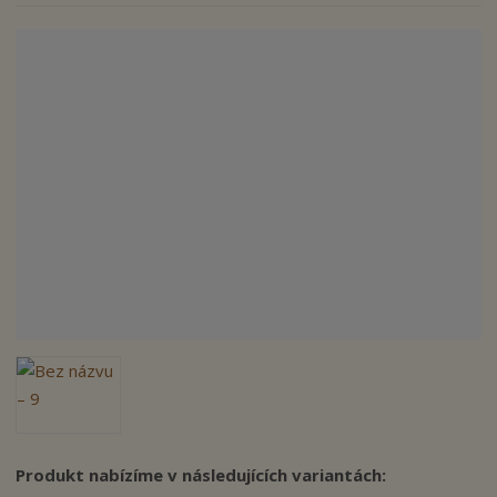
n
a
Produkt nabízíme v následujících variantách: