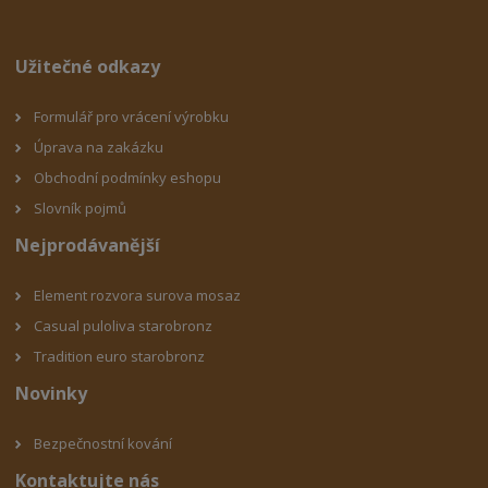
Užitečné odkazy
Formulář pro vrácení výrobku
Úprava na zakázku
Obchodní podmínky eshop
u
Slovník pojmů
Nejprodávanější
Element rozvora surova mosaz
Casual puloliva starobronz
Tradition euro starobronz
Novinky
Bezpečnostní kování
Kontaktujte nás