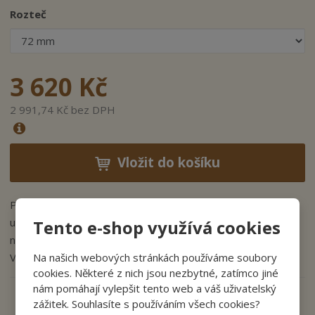
Rozteč
3 620 Kč
2 991,74 Kč bez DPH
Vložit do košíku
Pokud sháníte další variantu dveřního kování, které můžete
umístit na vchodové dveře, zabrání vloupání a
bsahuje
Tento e-shop využívá cookies
o
několik bezpečnostních prvků, sáhněte po
Individual
.
Na našich webových stránkách používáme soubory
Vyrábíme ho v i provedení leštěná
mosaz a starobronz.
cookies. Některé z nich jsou nezbytné, zatímco jiné
nám pomáhají vylepšit tento web a váš uživatelský
zážitek. Souhlasíte s používáním všech cookies?
Zeptejte se odborníka
Sdílet