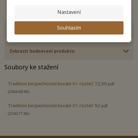
Nastavení
Souhlasím
Zobrazit detailní popis
Zobrazit hodnocení produktu
Soubory ke stažení
Tradition bezpečnostní kování K1 rozteč 72,90
pdf
(2064.89 Kb)
Tradition bezpečnostní kování K1 rozteč 92
pdf
(2100.77 Kb)