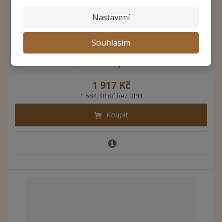
Nastavení
Souhlasím
Individual přídavné bezpečnostní kování ...
1 917 Kč
1 584,30 Kč bez DPH
Koupit