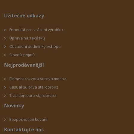
Užitečné odkazy
Formulář pro vrácení výrobku
Úprava na zakázku
Obchodní podmínky eshop
u
Slovník pojmů
Nejprodávanější
Element rozvora surova mosaz
Casual puloliva starobronz
Tradition euro starobronz
Novinky
Bezpečnostní kování
Kontaktujte nás